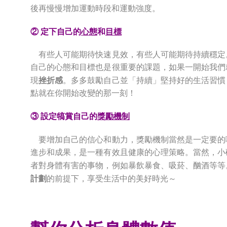
後再慢慢增加運動時段和運動強度。
② 定下自己的
心態
和
目標
有些人可能期待快速見效，有些人可能期待持續穩定
自己的心態和目標也是很重要的課題，如果一開始我們
現
挫折感
。多多鼓勵自己並「持續」堅持好的生活習慣
點就在你開始改變的那一刻！
③ 設定犒賞自己的
獎勵機制
要增加自己的信心和動力，獎勵機制當然是一定要的
進步和成果，是一種有效且健康的心理策略。當然，小
者對身體有害的事物，例如暴飲暴食、吸菸、酗酒等等
計劃
的前提下，享受生活中的美好時光～