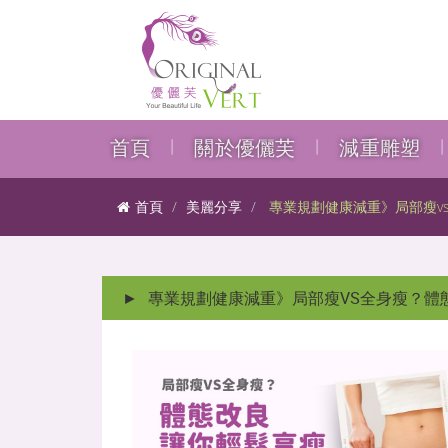
首頁
關於優儷芙
減重雕塑
首頁
美麗分享
專業規劃健康減重》局部瘦v
►
專業規劃健康減重》局部瘦VS全身瘦？體