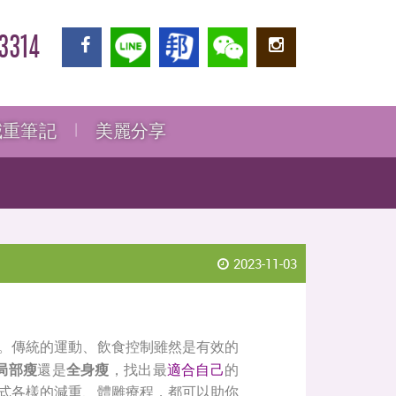
3314
減重筆記
美麗分享
2023-11-03
。傳統的運動、飲食控制雖然是有效的
局部瘦
還是
全身瘦
，找出最
適合自己
的
式各樣的減重、體雕療程，都可以助你