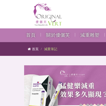
首頁
關於優儷芙
減重雕塑
首頁
減重筆記