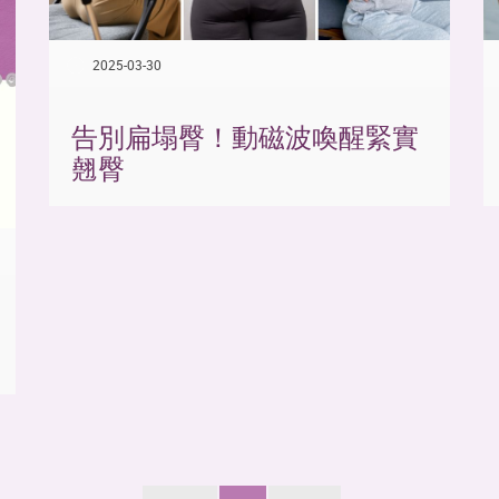
2025-03-30
告別扁塌臀！動磁波喚醒緊實
翹臀