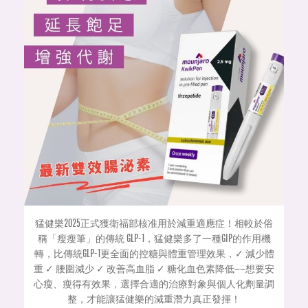
猛健樂2025正式獲衛福部核准用於減重適應症！相較於俗
稱「瘦瘦筆」的傳統 GLP-1，猛健樂多了一種GIP的作用機
轉，比傳統GLP-1更全面的控糖與體重管理效果，✓ 減少體
重 ✓ 腰圍減少 ✓ 改善高血脂 ✓ 糖化血色素降低——想要安
心瘦、瘦得有效果，選擇合適的治療對象與個人化劑量調
整，才能讓猛健樂的減重潛力真正發揮！