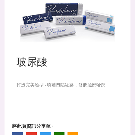
玻尿酸
打造完美臉型~填補凹陷紋路，修飾臉部輪廓
將此頁資訊分享至 :