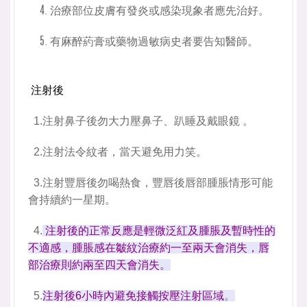
治療部位皮膚有發炎或感染現象者應先治好。
有麻醉葯膏或藥物過敏病史者要告知醫師。
注射後
1.注射鼻子後勿大力壓鼻子、趴睡及戴眼鏡 。
2.注射法令紋者，當天避免用力笑。
3.注射豐唇後勿喝熱食，豐唇後唇部腫脹情形可能
會持續約一星期。
4.
注射後的正常反應是輕微泛紅及腫脹及暫時性的
不適感，腫脹感在皺紋治療約一至兩天會消失，唇
部治療則約兩至四天會消失。
5.
注射後6小時內避免接觸按壓注射區域
。