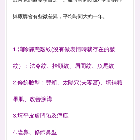
最常見的微整項目之一。維持時間依據不同的劑型
與廠牌會有些微差異
，平均時間大約一年。
1.消除靜態皺紋(沒有做表情時就存在的皺
紋）：法令紋、抬頭紋、眉間紋、魚尾紋
2.修飾臉型：豐頰、太陽穴(夫妻宮)、填補蘋
果肌、改善淚溝
3.填平皮膚凹陷及疤痕。
4.隆鼻、修飾鼻型