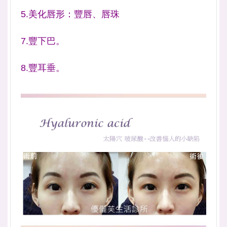
5.美化唇形：豐唇、唇珠
7.豐下巴。
8.豐耳垂。