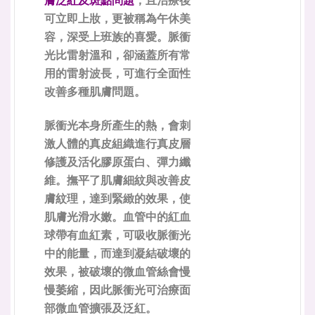
膚泛紅及斑點問題
，且治療後
可立即上妝，更被稱為午休美
容，深受上班族的喜愛。脈衝
光比雷射溫和，卻涵蓋所有常
用的雷射波長，可進行全面性
改善多種肌膚問題。
脈衝光本身所產生的熱，會刺
激人體的真皮組織進行真皮層
修護及活化膠原蛋白、彈力纖
維。撫平了肌膚細紋與改善皮
膚紋理，達到緊緻的效果，使
肌膚光滑水嫩。血管中的紅血
球帶有血紅素，可吸收脈衝光
中的能量，而達到凝結破壞的
效果，被破壞的微血管絲會慢
慢萎縮，因此脈衝光可治療面
部微血管擴張及泛紅。