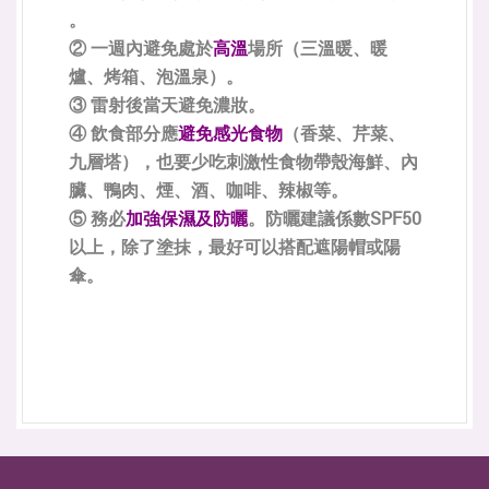
。
② 一週內避免處於
高溫
場所（三溫暖、暖
爐、烤箱、泡溫泉）。
③ 雷射後當天避免濃妝。
④ 飲食部分應
避免感光食物
（香菜、芹菜、
九層塔），也要少吃刺激性食物帶殼海鮮、內
臟、鴨肉、煙、酒、咖啡、辣椒等。
⑤ 務必
加強保濕及防曬
。防曬建議係數SPF50
以上，除了塗抹，最好可以搭配遮陽帽或陽
傘。