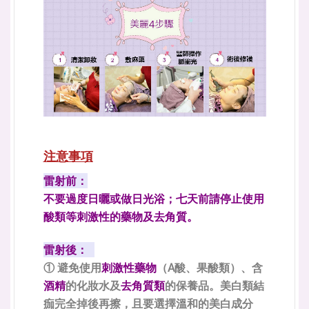
注意事項
雷射前：
不要過度日曬或做日光浴；七天前請停止使用
酸類等刺激性的藥物及去角質。
雷射後：
① 避免使用
刺激性藥物
（A酸、果酸類）、含
酒精
的化妝水及
去角質類
的保養品。美白類結
痂完全掉後再擦，且要選擇溫和的美白成分